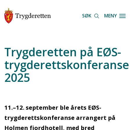
Hopp
til
SØK
MENY
Togg
hovedinnhold
Trygderetten på EØS-
trygderettskonferans
2025
11.–12. september ble årets EØS-
trygderettskonferanse arrangert på
Holmen fjordhotell, med bred