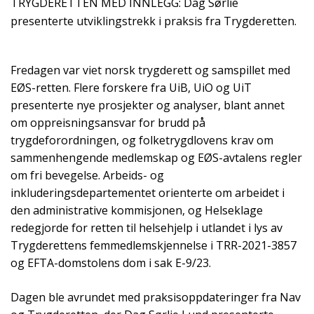
TRYGDERETTEN MED INNLEGG: Dag Sørlie
presenterte utviklingstrekk i praksis fra Trygderetten.
Fredagen var viet norsk trygderett og samspillet med
EØS-retten. Flere forskere fra UiB, UiO og UiT
presenterte nye prosjekter og analyser, blant annet
om oppreisningsansvar for brudd på
trygdeforordningen, og folketrygdlovens krav om
sammenhengende medlemskap og EØS-avtalens regler
om fri bevegelse. Arbeids- og
inkluderingsdepartementet orienterte om arbeidet i
den administrative kommisjonen, og Helseklage
redegjorde for retten til helsehjelp i utlandet i lys av
Trygderettens femmedlemskjennelse i TRR-2021-3857
og EFTA-domstolens dom i sak E-9/23.
Dagen ble avrundet med praksisoppdateringer fra Nav