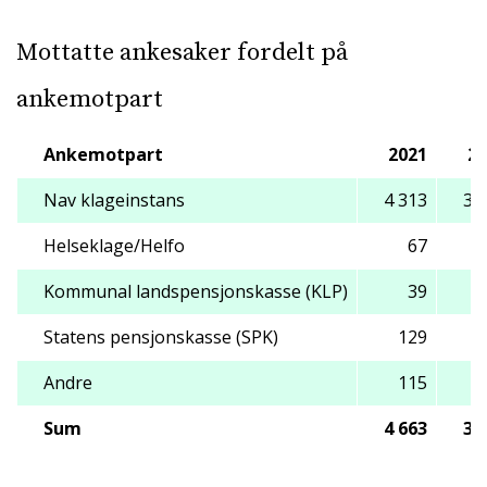
Mottatte ankesaker fordelt på
ankemotpart
Ankemotpart
2021
20
Nav klageinstans
4 313
3 
Helseklage/Helfo
67
Kommunal landspensjonskasse (KLP)
39
Statens pensjonskasse (SPK)
129
1
Andre
115
Sum
4 663
3 