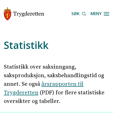
Hopp
til
SØK
MENY
Togg
hovedinnhold
Statistikk
Statistikk over saksinngang,
saksproduksjon, saksbehandlingstid og
annet. Se også
årsrapporten til
Trygderetten
(PDF) for flere statistiske
oversikter og tabeller.